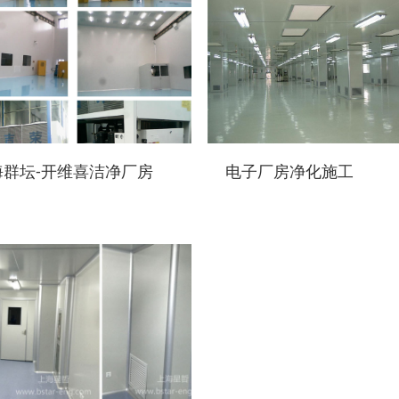
海群坛-开维喜洁净厂房
电子厂房净化施工